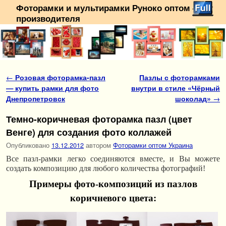
Фоторамки и мультирамки Руноко оптом — от
производителя
Перейти к основному содержимому
Перейти к дополнительному содержимому
Навигация по записям
←
Розовая фоторамка-пазл
Пазлы с фоторамками
— купить рамки для фото
внутри в стиле «Чёрный
Днепропетровск
шоколад»
→
Темно-коричневая фоторамка пазл (цвет
Венге) для создания фото коллажей
Опубликовано
13.12.2012
автором
Фоторамки оптом Украина
Все пазл-рамки легко соединяются вместе, и Вы можете
создать композицию для любого количества фотографий!
Примеры фото-композиций из пазлов
коричневого цвета: