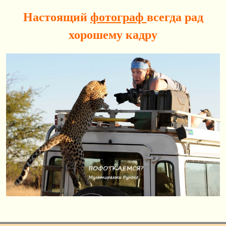
Настоящий
фотограф
всегда рад
хорошему кадру