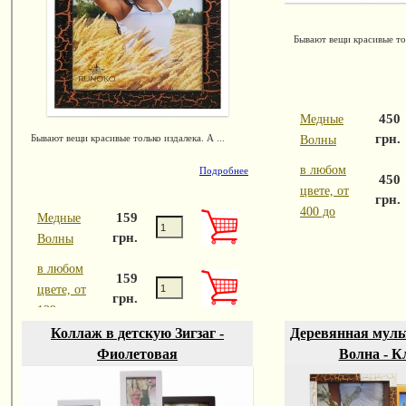
Бывают вещи красивые тол
450
Медные
грн.
Бывают вещи красивые только издалека. А ...
Волны
в любом
Подробнее
450
цвете, от
грн.
400 до
159
Медные
грн.
Волны
в любом
159
цвете, от
грн.
129 до
Коллаж в детскую Зигзаг -
Деревянная муль
Фиолетовая
Волна - К