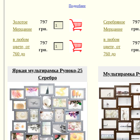
Подробнее
797
797
Золотое
Серебряное
грн.
грн.
Мерцание
Мерцание
в любом
в любом
797
797
цвете, от
цвете, от
грн.
грн.
760 до
760 до
Яркая мультирамка Руноко-25
Мультирамка Ру
Серебро