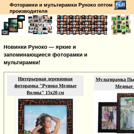
Фоторамки и мультирамки Руноко оптом — от
производителя
Перейти к основному содержимому
Перейти к дополнительному содержимому
Новинки Руноко — яркие и
запоминающиеся фоторамки и
мультирамки!
Интерьерная деревянная
Мультирамка Пье
фоторамка "Руноко Медные
Медные
Волны" 15х20 см