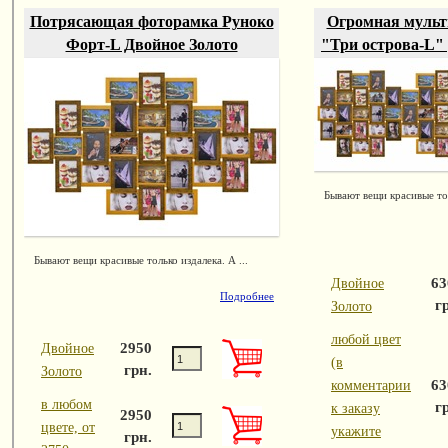
Потрясающая фоторамка Руноко
Огромная мульт
Форт-L Двойное Золото
"Три острова-L"
Бывают вещи красивые тол
Бывают вещи красивые только издалека. А ...
63
Двойное
Подробнее
г
Золото
любой цвет
2950
Двойное
(в
грн.
Золото
63
комментарии
в любом
г
к заказу
2950
цвете, от
укажите
грн.