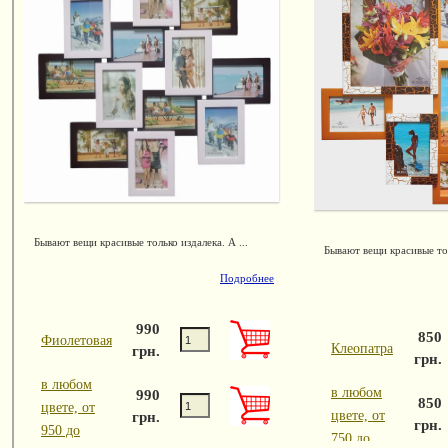
Бывают вещи красивые только издалека. А ...
Бывают вещи красивые тол
Подробнее
990
850
Фиолетовая
Клеопатра
грн.
грн.
в любом
в любом
990
850
цвете, от
цвете, от
грн.
грн.
950 до
750 до