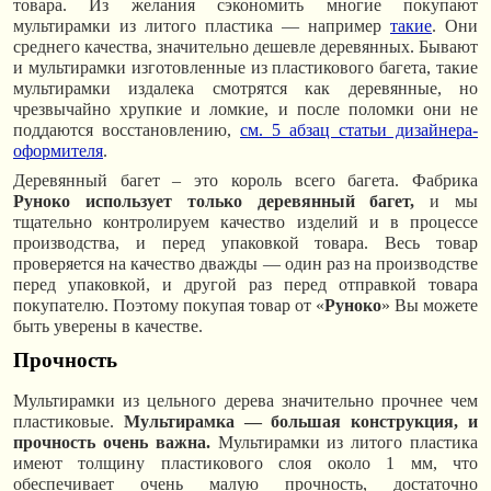
товара. Из желания сэкономить многие покупают
мультирамки из литого пластика — например
такие
. Они
среднего качества, значительно дешевле деревянных. Бывают
и мультирамки изготовленные из пластикового багета, такие
мультирамки издалека смотрятся как деревянные, но
чрезвычайно хрупкие и ломкие, и после поломки они не
поддаются восстановлению,
см. 5 абзац статьи дизайнера-
оформителя
.
Деревянный багет – это король всего багета. Фабрика
Руноко использует только деревянный багет,
и мы
тщательно контролируем качество изделий и в процессе
производства, и перед упаковкой товара. Весь товар
проверяется на качество дважды — один раз на производстве
перед упаковкой, и другой раз перед отправкой товара
покупателю. Поэтому покупая товар от «
Руноко
» Вы можете
быть уверены в качестве.
Прочность
Мультирамки из цельного дерева значительно прочнее чем
пластиковые.
Мультирамка — большая конструкция, и
прочность очень важна.
Мультирамки из литого пластика
имеют толщину пластикового слоя около 1 мм, что
обеспечивает очень малую прочность, достаточно