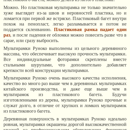
Можно. Но пластиковая мультирамка не только значительно
хуже выглядит из-за швов и неровностей пластика, но и
ломается при первой же встряске. Пластиковый багет внутри
похож на пенопласт, легко разламывается и потом не
поддается склеиванию.
Пластиковая рамка падает один
раз
, и после падения ее обломки можно повесить разве что в
сарае, или сразу выбросить.
Мультирамки Руноко выполнены из цельного деревянного
массива, что обеспечивает высокую прочность мультирамки.
Все индивидуальные фоторамки скреплены вместе
стальными шурупами, что дополнительно добавляет
крепкости всей конструкции мультирамки.
Мультирамки Руноко очень высокого качества исполнения,
качество во много раз выше чем в деревянных мультирамках
китайского производства, и даже еще выше чем в
мультирамок из пластикового багета. Будучи
изготовленными из дерева, мультирамки Руноко прочные и
служат долго, в отличие от хрупких и ломких мультирамок
из пластикового багета.
Деревянная поверхность в мультирамках Руноко идеально
ровная, мультирамки окрашены дорогой высококачественной
краской на профессиональном оборудовании, финишная