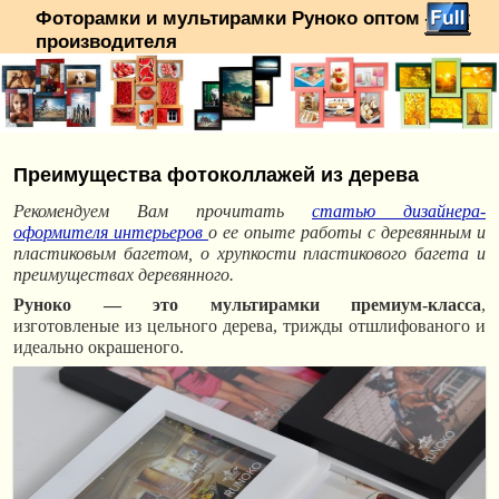
Фоторамки и мультирамки Руноко оптом — от
производителя
Перейти к основному содержимому
Перейти к дополнительному содержимому
Преимущества фотоколлажей из дерева
Рекомендуем Вам прочитать
статью дизайнера-
оформителя интерьеров
о ее опыте работы с деревянным и
пластиковым багетом, о хрупкости пластикового багета и
преимуществах деревянного.
Руноко — это мультирамки премиум-класса
,
изготовленые из цельного дерева, трижды отшлифованого и
идеально окрашеного.