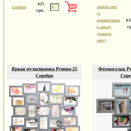
425
любой цвет
Серебро
грн.
(в
63
комментарии
г
к заказу
укажите
цвет)
Яркая мультирамка Руноко-25
Фотоколлаж Ру
Серебро
Сере