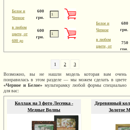
600
Белое и
грн.
Черное
680
Белое и
в любом
грн.
Черное
600
цвете, от
грн.
в любом
600 до
750
цвете, от
грн.
680 до
1
2
3
Возможно, вы не нашли модель которая вам очень
понравилась в этом разделе — мы можем сделать в цвете
«Черное и Белое»
мультирамку любой формы специально
для вас:
Коллаж на 3 фото Лесенка -
Деревянный колл
Медные Волны
Золотое 