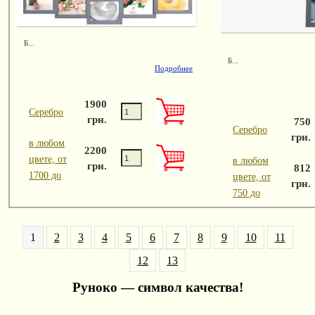
Б...
Б...
Подробнее
1900
Серебро
грн.
750
Серебро
грн.
в любом
2200
цвете, от
в любом
грн.
812
1700 до
цвете, от
грн.
750 до
1
2
3
4
5
6
7
8
9
10
11
12
13
Руноко — символ качества!