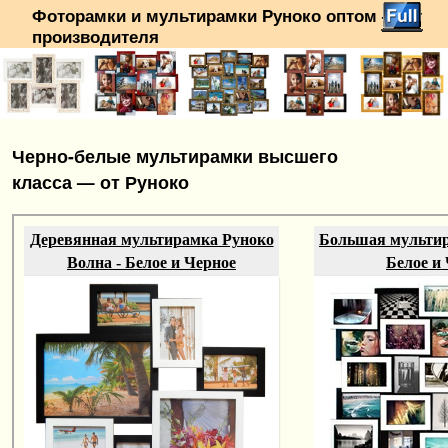
Фоторамки и мультирамки Руноко оптом — от
производителя
Перейти к основному содержимому
Перейти к дополнительному содержимому
Черно-белые мультирамки высшего
класса — от Руноко
Деревянная мультирамка Руноко
Большая мультир
Волна - Белое и Черное
Белое и