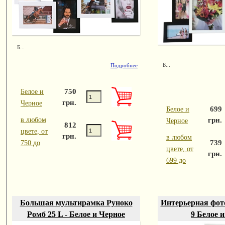
Б...
Б...
Подробнее
750
Белое и
грн.
Черное
699
Белое и
грн.
в любом
Черное
812
цвете, от
грн.
в любом
739
750 до
цвете, от
грн.
699 до
Большая мультирамка Руноко
Интерьерная фот
Ромб 25 L - Белое и Черное
9 Белое 