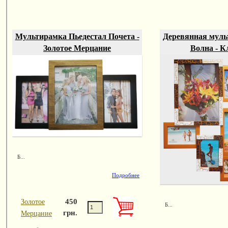
Мультирамка Пьедестал Почета -
Деревянная муль
Золотое Мерцание
Волна - К
Б...
Подробнее
450
Золотое
Б...
грн.
Мерцание