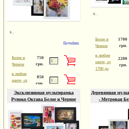
Б...
Б...
1700
Белое и
Подробнее
грн.
Черное
в любом
750
Белое и
2200
цвете, от
грн.
Черное
грн.
1700 до
в любом
850
цвете, от
грн.
750 до
Эксклюзивная мультирамка
Деревянная муль
Руноко Октава Белое и Черное
- Метровая Бе