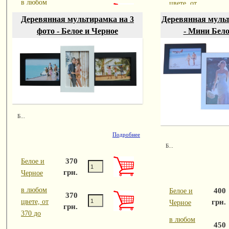
в любом
цвете, от
2750
грн.
цвете, от
760 до
грн.
Деревянная мультирамка на 3
Деревянная муль
2550 до
фото - Белое и Черное
- Мини Бело
Б...
Подробнее
Б...
370
Белое и
грн.
Черное
в любом
400
Белое и
370
грн.
цвете, от
Черное
грн.
370 до
в любом
450