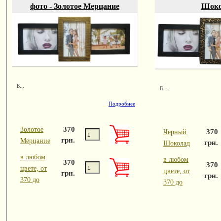
фото - Золотое Мерцание
Шоко
Б...
Б...
Подробнее
370
Золотое
370
Черный
грн.
Мерцание
грн.
Шоколад
в любом
в любом
370
370
цвете, от
цвете, от
грн.
грн.
370 до
370 до