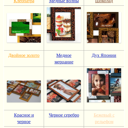
Клеопатра
Медные волны
Шоколад
Двойное золото
Медное
Дух Японии
мерцание
Красное и
Черное серебро
Бежевый с
черное
рельефом