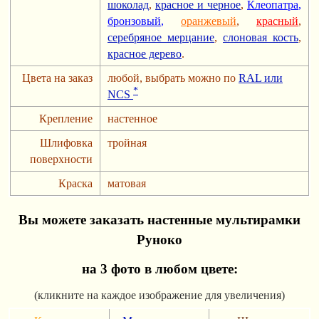
шоколад
,
красное и черное
,
Клеопатра
,
бронзовый
,
оранжевый
,
красный
,
серебряное мерцание
,
слоновая кость
,
красное дерево
.
Цвета на заказ
любой, выбрать можно по
RAL или
*
NCS
Крепление
настенное
Шлифовка
тройная
поверхности
Краска
матовая
Вы можете заказать настенные мультирамки
Руноко
на 3 фото в любом цвете:
(кликните на каждое изображение для увеличения)