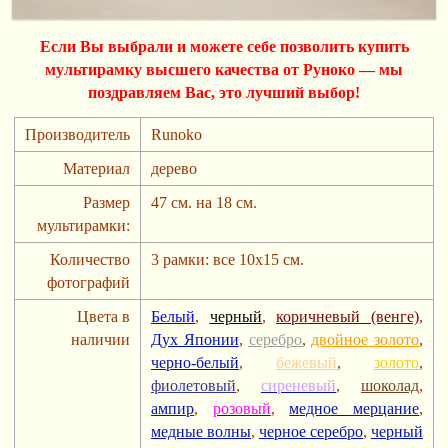
Если Вы выбрали и можете себе позволить купить
мультирамку высшего качества от Руноко — мы
поздравляем Вас, это лучший выбор!
Производитель
Runoko
Материал
дерево
Размер
47 см. на 18 см.
мультирамки:
Количество
3 рамки: все 10х15 см.
фотографий
Цвета в
Белый
,
черный
,
коричневый (венге)
,
наличии
Дух Японии
,
серебро
,
двойное золото
,
черно-белый
,
бежевый
,
золото
,
фиолетовый
,
сиреневый
,
шоколад
,
ампир
,
розовый
,
медное мерцание
,
медные волны
,
черное серебро
,
черный