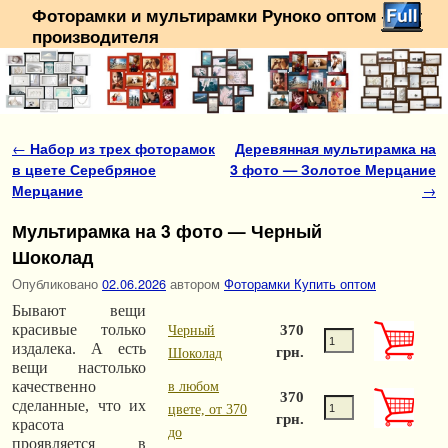
Фоторамки и мультирамки Руноко оптом — от
производителя
Перейти к основному содержимому
Перейти к дополнительному содержимому
Навигация по записям
←
Набор из трех фоторамок
Деревянная мультирамка на
в цвете Серебряное
3 фото — Золотое Мерцание
Мерцание
→
Мультирамка на 3 фото — Черный
Шоколад
Опубликовано
02.06.2026
автором
Фоторамки Купить оптом
Бывают вещи
красивые только
370
Черный
издалека. А есть
грн.
Шоколад
вещи настолько
качественно
в любом
370
сделанные, что их
цвете, от 370
грн.
красота
до
проявляется в