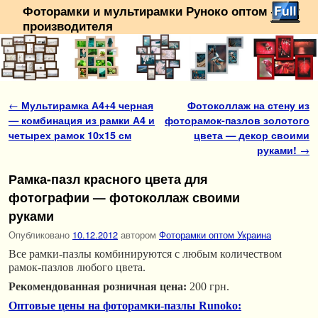
Фоторамки и мультирамки Руноко оптом — от
производителя
Перейти к основному содержимому
Перейти к дополнительному содержимому
Навигация по записям
←
Мультирамка А4+4 черная
Фотоколлаж на стену из
— комбинация из рамки А4 и
фоторамок-пазлов золотого
четырех рамок 10х15 см
цвета — декор своими
руками!
→
Рамка-пазл красного цвета для
фотографии — фотоколлаж своими
руками
Опубликовано
10.12.2012
автором
Фоторамки оптом Украина
Все рамки-пазлы комбинируются с любым количеством
рамок-пазлов любого цвета.
Рекомендованная розничная цена:
200 грн.
Оптовые цены на фоторамки-пазлы Runoko: