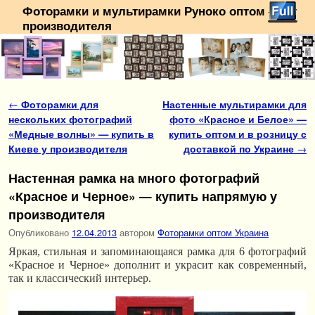
Фоторамки и мультирамки Руноко оптом — от
производителя
Перейти к основному содержимому
Перейти к дополнительному содержимому
Навигация по записям
←
Фоторамки для
Настенные мультирамки для
нескольких фотографий
фото «Красное и Белое» —
«Медные волны» — купить в
купить оптом и в розницу с
Киеве у производителя
доставкой по Украине
→
Настенная рамка на много фотографий
«Красное и Черное» — купить напрямую у
производителя
Опубликовано
12.04.2013
автором
Фоторамки оптом Украина
Яркая, стильная и запоминающаяся рамка для 6 фотографий
«Красное и Черное» дополнит и украсит как современный,
так и классический интерьер.