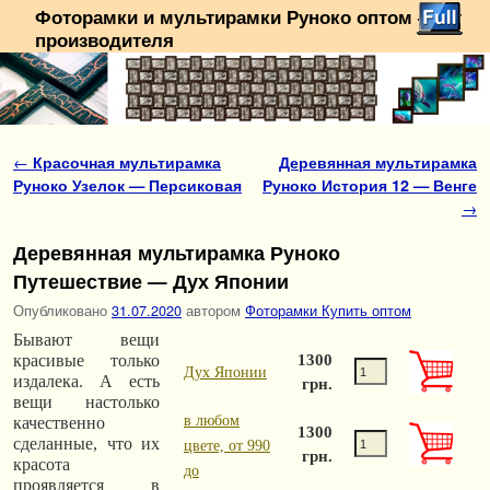
Фоторамки и мультирамки Руноко оптом — от
производителя
Перейти к основному содержимому
Перейти к дополнительному содержимому
Навигация по записям
←
Красочная мультирамка
Деревянная мультирамка
Руноко Узелок — Персиковая
Руноко История 12 — Венге
→
Деревянная мультирамка Руноко
Путешествие — Дух Японии
Опубликовано
31.07.2020
автором
Фоторамки Купить оптом
Бывают вещи
красивые только
1300
Дух Японии
издалека. А есть
грн.
вещи настолько
в любом
качественно
1300
сделанные, что их
цвете, от 990
грн.
красота
до
проявляется в