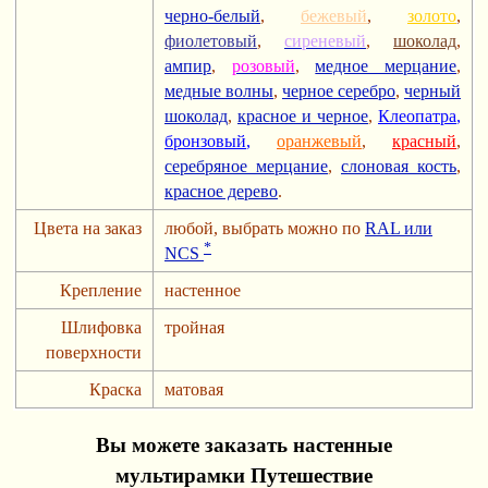
черно-белый
,
бежевый
,
золото
,
фиолетовый
,
сиреневый
,
шоколад
,
ампир
,
розовый
,
медное мерцание
,
медные волны
,
черное серебро
,
черный
шоколад
,
красное и черное
,
Клеопатра
,
бронзовый
,
оранжевый
,
красный
,
серебряное мерцание
,
слоновая кость
,
красное дерево
.
Цвета на заказ
любой, выбрать можно по
RAL или
*
NCS
Крепление
настенное
Шлифовка
тройная
поверхности
Краска
матовая
Вы можете заказать настенные
мультирамки Путешествие