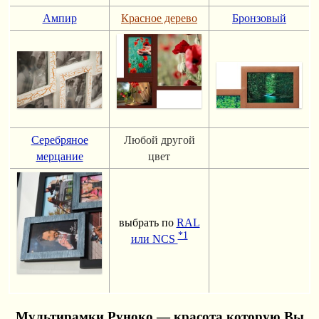
Ампир
Красное дерево
Бронзовый
Серебряное
Любой другой
мерцание
цвет
выбрать по
RAL
*1
или NCS
Мультирамки Руноко — красота которую Вы