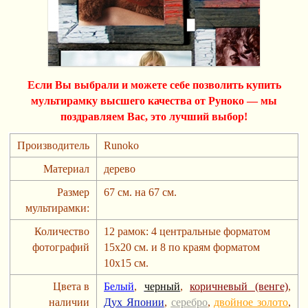
Если Вы выбрали и можете себе позволить купить
мультирамку высшего качества от Руноко — мы
поздравляем Вас, это лучший выбор!
Производитель
Runoko
Материал
дерево
Размер
67 см. на 67 см.
мультирамки:
Количество
12 рамок: 4 центральные форматом
фотографий
15х20 см. и 8 по краям форматом
10х15 см.
Цвета в
Белый
,
черный
,
коричневый (венге)
,
наличии
Дух Японии
,
серебро
,
двойное золото
,