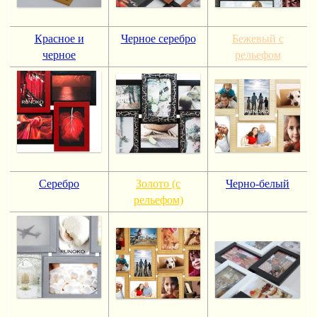
Красное и
Черное серебро
Бежевый с
черное
рельефом
Серебро
Золото (с
Черно-белый
рельефом)