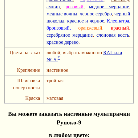
ампир
,
розовый
,
медное мерцание
,
медные волны
,
черное серебро
,
черный
шоколад
,
красное и черное
,
Клеопатра
,
бронзовый
,
оранжевый
,
красный
,
серебряное мерцание
,
слоновая кость
,
красное дерево
.
Цвета на заказ
любой, выбрать можно по
RAL или
*
NCS
Крепление
настенное
Шлифовка
тройная
поверхности
Краска
матовая
Вы можете заказать настенные мультирамки
Руноко-9
в любом цвете: