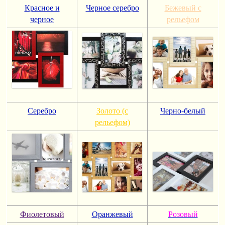
Красное и
Черное серебро
Бежевый с
черное
рельефом
Серебро
Золото (с
Черно-белый
рельефом)
Фиолетовый
Оранжевый
Розовый