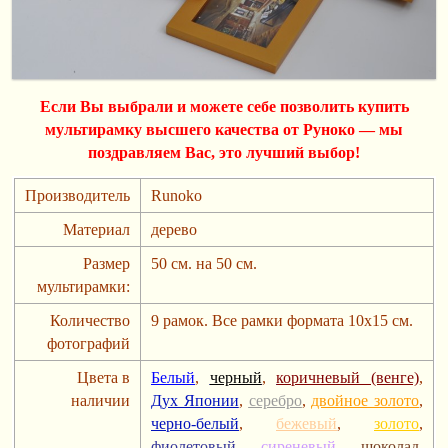
Если Вы выбрали и можете себе позволить купить
мультирамку высшего качества от Руноко — мы
поздравляем Вас, это лучший выбор!
Производитель
Runoko
Материал
дерево
Размер
50 см. на 50 см.
мультирамки:
Количество
9 рамок. Все рамки формата 10х15 см.
фотографий
Цвета в
Белый
,
черный
,
коричневый (венге)
,
наличии
Дух Японии
,
серебро
,
двойное золото
,
черно-белый
,
бежевый
,
золото
,
фиолетовый
,
сиреневый
,
шоколад
,