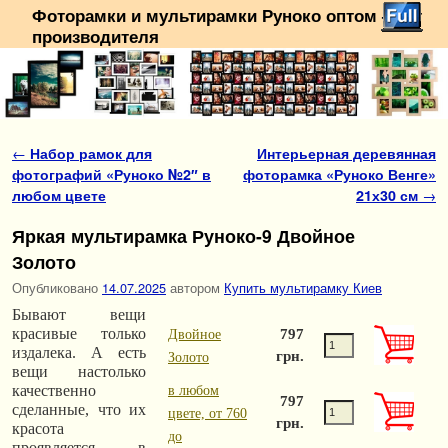
Фоторамки и мультирамки Руноко оптом — от
производителя
Перейти к основному содержимому
Перейти к дополнительному содержимому
Навигация по записям
←
Набор рамок для
Интерьерная деревянная
фотографий «Руноко №2″ в
фоторамка «Руноко Венге»
любом цвете
21х30 см
→
Яркая мультирамка Руноко-9 Двойное
Золото
Опубликовано
14.07.2025
автором
Купить мультирамку Киев
Бывают вещи
красивые только
797
Двойное
издалека. А есть
грн.
Золото
вещи настолько
качественно
в любом
797
сделанные, что их
цвете, от 760
грн.
красота
до
проявляется в