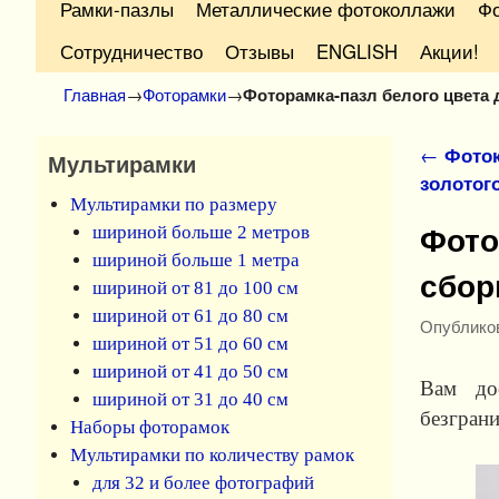
Рамки-пазлы
Металлические фотоколлажи
Фо
Сотрудничество
Отзывы
ENGLISH
Акции!
Главная
→
Фоторамки
→
Фоторамка-пазл белого цвета
Навига
←
Фоток
Мультирамки
золотог
Мультирамки по размеру
Фото
шириной больше 2 метров
шириной больше 1 метра
сбор
шириной от 81 до 100 см
шириной от 61 до 80 см
Опублико
шириной от 51 до 60 см
шириной от 41 до 50 см
Вам до
шириной от 31 до 40 см
безгран
Наборы фоторамок
Мультирамки по количеству рамок
для 32 и более фотографий