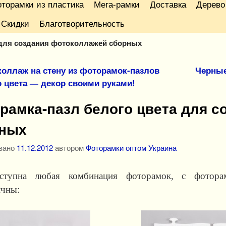
торамки из пластика
Мега-рамки
Доставка
Дерево
Скидки
Благотворительность
 для создания фотоколлажей сборных
ция по записям
оллаж на стену из фоторамок-пазлов
Черные
о цвета — декор своими руками!
рамка-пазл белого цвета для 
ных
вано
11.12.2012
автором
Фоторамки оптом Украина
ступна любая комбинация фоторамок, с фоторам
ичны: