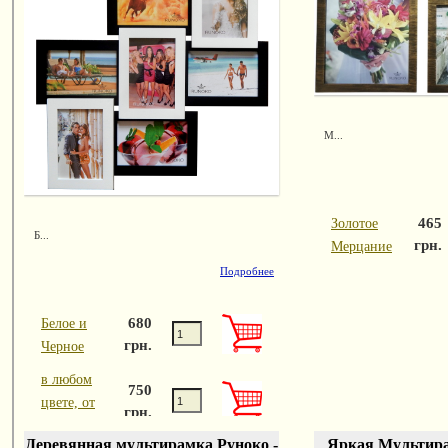
М...
465
Золотое
Б...
грн.
Мерцание
Подробнее
680
Белое и
грн.
Черное
в любом
750
цвете, от
грн.
680 до
Деревянная мультирамка Руноко -
Яркая Мультира