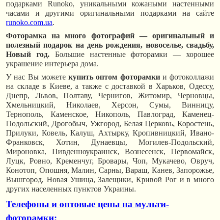
подарками Runoko, уникальными кожаными настенными
часами и другими оригинальными подарками на сайте
runoko.com.ua
.
Фоторамка на много фотографий — оригинальный и
полезный подарок на день рождения, новоселье, свадьбу,
Новый год.
Большие настенные фоторамки — хорошее
украшение интерьера дома.
У нас Вы можете
купить оптом фоторамки
и фотоколлажи
на складе в Киеве, а также с доставкой в Харьков, Одессу,
Днепр, Львов, Полтаву, Чернигов, Житомир, Черновцы,
Хмельницкий, Николаев, Херсон, Сумы, Винницу,
Тернополь, Каменское, Никополь, Павлоград, Каменец-
Подольский, Дрогобыч, Ужгород, Белая Церковь, Коростень,
Прилуки, Ковель, Калуш, Ахтырку, Кропивницкий, Ивано-
Франковск, Хотин, Дунаевцы, Могилев-Подольский,
Мироновка, Пивденноукраинск, Вознесенск, Первомайск,
Луцк, Ровно, Кременчуг, Бровары, Чоп, Мукачево, Овруч,
Конотоп, Опошня, Малин, Сарны, Вараш, Канев, Запорожье,
Вышгород, Новая Ушица, Залещики, Кривой Рог и в много
других населенных пунктов Украины.
Т
елефоны и оптовые цены на мульти-
фоторамки: