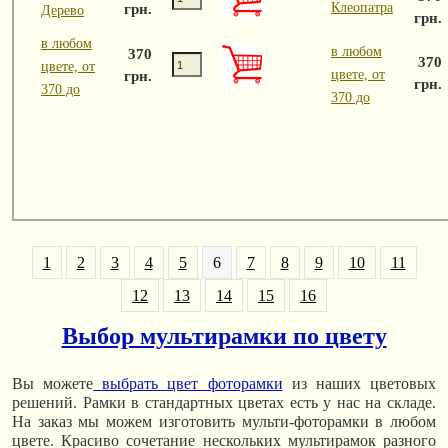
Клеопатра
грн.
Дерево
грн.
в любом
в любом
370
370
цвете, от
цвете, от
грн.
грн.
370 до
370 до
1
2
3
4
5
6
7
8
9
10
11
12
13
14
15
16
Выбор мультирамки по цвету
Вы можете
выбрать цвет фоторамки
из наших цветовых
решений. Рамки в стандартных цветах есть у нас на складе.
На заказ мы можем изготовить мульти-фоторамки в любом
цвете. Красиво сочетание нескольких мультирамок разного