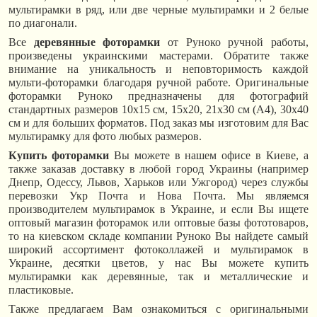
мультирамки в ряд, или две черные мультирамки и 2 белые
по диагонали.
Все
деревянные фоторамки
от Руноко ручной работы,
произведены украинскими мастерами. Обратите также
внимание на уникальность и неповторимость каждой
мульти-фоторамки благодаря ручной работе. Оригинальные
фоторамки Руноко предназначены для фотографий
стандартных размеров 10х15 см, 15х20, 21х30 см (А4), 30х40
см и для больших форматов. Под заказ мы изготовим для Вас
мультирамку для фото любых размеров.
Купить фоторамки
Вы можете в нашем офисе в Киеве, а
также заказав доставку в любой город Украины (например
Днепр, Одессу, Львов, Харьков или Ужгород) через службы
перевозки Укр Почта и Нова Почта. Мы являемся
производителем мультирамок в Украине, и если Вы ищете
оптовый магазин фоторамок или оптовые базы фототоваров,
то на киевском складе компании Руноко Вы найдете самый
широкий ассортимент фотоколлажей и мультирамок в
Украине, десятки цветов, у нас Вы можете купить
мультирамки как деревянные, так и металлические и
пластиковые.
Также предлагаем Вам ознакомиться с оригинальными