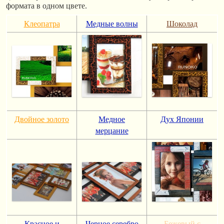
формата в одном цвете.
Клеопатра
Медные волны
Шоколад
Двойное золото
Медное
Дух Японии
мерцание
Красное и
Черное серебро
Бежевый с