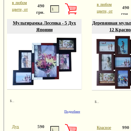
в любом
в любом
490
490
цвете, от
цвете, от
грн.
грн.
450 до
450 до
Мультирамка Лесенка - 5 Дух
Деревянная мульт
Японии
12 Красно
Б...
Б...
Подробнее
590
Дух
990
Красное