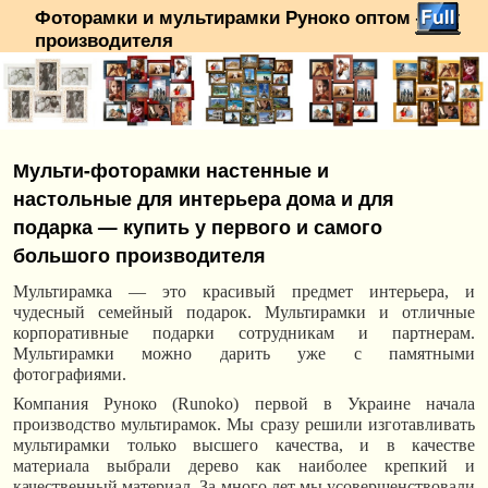
Фоторамки и мультирамки Руноко оптом — от
производителя
Перейти к основному содержимому
Перейти к дополнительному содержимому
Мульти-фоторамки настенные и
настольные для интерьера дома и для
подарка — купить у первого и самого
большого производителя
Мультирамка — это красив
ый
предмет интерьера, и
чудесн
ы
й семейн
ый
подарок. Мультирамки и отличн
ые
корпоративные подарки сотрудникам и партнерам.
Мультирамки можно дарить уже с памятными
фотографиями.
Компания Руноко (Runoko) первой в Украине начала
производство мультирамок. Мы сразу решили изготавливать
мультирамки только высшего качества, и в качестве
материала выбрали дерево как наиболее крепкий и
качественный материал. За много лет мы усовершенствовали