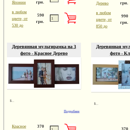
грн.
Японии
грн.
Дерево
в любом
в любом
590
990
цвете, от
цвете, от
грн.
грн.
530 до
850 до
Деревянная мультирамка на 3
Деревянная мул
фото - Красное Дерево
фото - К
Б...
Б...
Подробнее
370
Красное
370