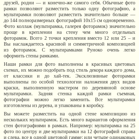
друзей, родни — и конечно-же самого себя. Обычные фото
рамки позволяют разместить только одну фотографию, а
мультирамки позволяют разместить значительно больше —
до 144 полноразмерных фотографий 10х15 см одновременно.
Фото коллаж (мультирамка, галерея фоторамок) значительно
проще в креплении на стену чем много отдельных
фоторамок. Всего 2 точки крепления вместо 12 или 25 – и
Вы наслаждаетесь красивой и симметричной композицией
из фоторамок. С мультирамками Руноко очень легко
оформить стены рамками.
Наши рамки для фото выполнены в красивых цветовых
схемах, их можно подобрать под стиль декора каждого дома,
от классики и до хай-тек. Эксклюзивные фоторамки
выполнены по особой технологии наложения двух видов
краски, выполненную мастером по деревянной основе
мультирамки. Задняя стенка каждой рамки съемная,
фотографии можно легко заменить. Все мультирамки
изготовлены из дерева, и упакованы в коробку.
Вы можете разместить на одной стене композицию из
нескольких мультирамок. Есть много вариантов оформления
стен фотографиями в рамках. Например: мультирамка на 25
фото по центру и две мультирамки на 12 фотографий справа
и слева, все в одной цветовой гамме; или четыре одинаковых