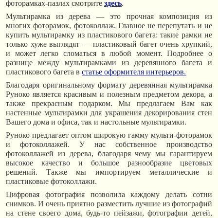
фоторамках-пазлах смотрите
здесь
.
Мультирамка из дерева — это прочная композиция из
многих фоторамок, фотоколлаж. Главное не перепутать и не
купить мультирамку из пластикового багета: такие рамки не
только хуже выглядят — пластиковый багет очень хрупкий,
и может легко сломаться в любой момент. Подробнее о
разнице между мультирамками из деревянного багета и
пластикового багета в
статье оформителя интерьеров.
Благодаря оригинальному формату деревянная мультирамка
Руноко является красивым и полезным предметом декора, а
также прекрасным подарком. Мы предлагаем Вам как
настенные мультирамки для украшения декорирования стен
Вашего дома и офиса, так и настольные мультирамки.
Руноко предлагает оптом широкую гамму мульти-фоторамок
и фотоколлажей. У нас собственное производство
фотоколлажей из дерева, благодаря чему мы гарантируем
высокое качество и большое разнообразие цветовых
решений. Также мы импортируем металлические и
пластиковые фотоколлажи.
Цифровая фотография позволила каждому делать сотни
снимков. И очень приятно разместить лучшие из фотографий
на стене своего дома, будь-то пейзажи, фотографии детей,